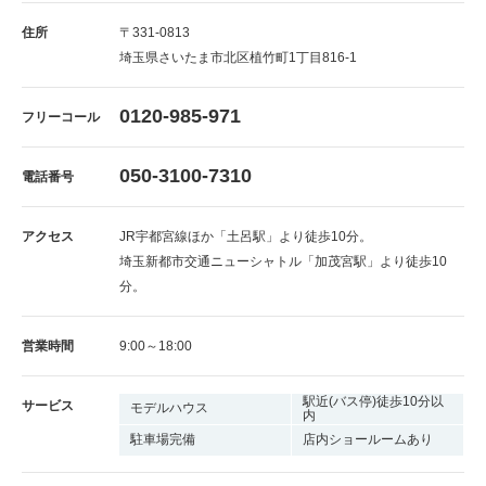
住所
〒331-0813
埼玉県さいたま市北区植竹町1丁目816-1
0120-985-971
フリーコール
050-3100-7310
電話番号
アクセス
JR宇都宮線ほか「土呂駅」より徒歩10分。
埼玉新都市交通ニューシャトル「加茂宮駅」より徒歩10
分。
営業時間
9:00～18:00
駅近(バス停)徒歩10分以
サービス
モデルハウス
内
駐車場完備
店内ショールームあり