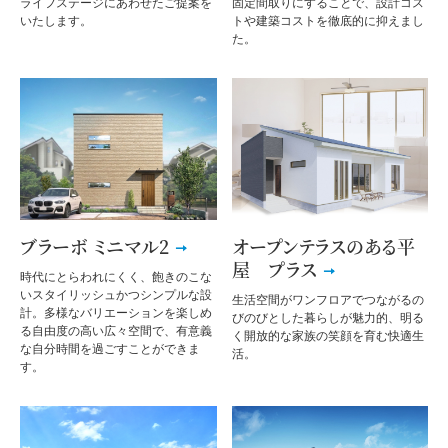
ライフステージにあわせたご提案を
固定間取りにすることで、設計コス
いたします。
トや建築コストを徹底的に抑えまし
た。
ブラーボ ミニマル2
オープンテラスのある平
屋 プラス
時代にとらわれにくく、飽きのこな
いスタイリッシュかつシンプルな設
生活空間がワンフロアでつながるの
計。多様なバリエーションを楽しめ
びのびとした暮らしが魅力的、明る
る自由度の高い広々空間で、有意義
く開放的な家族の笑顔を育む快適生
な自分時間を過ごすことができま
活。
す。