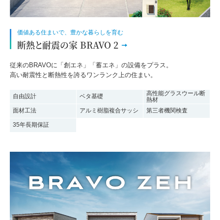
価値ある住まいで、豊かな暮らしを育む
断熱と耐震の家 BRAVO 2
従来のBRAVOに「創エネ」「蓄エネ」の設備をプラス。
高い耐震性と断熱性を誇るワンランク上の住まい。
高性能グラスウール断
自由設計
ベタ基礎
熱材
面材工法
アルミ樹脂複合サッシ
第三者機関検査
35年長期保証