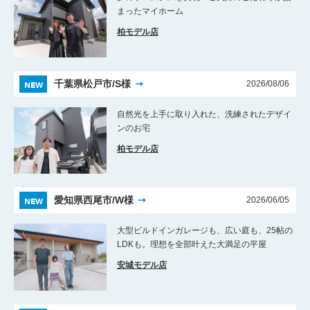
まったマイホーム
柏モデル店
NEW
千葉県松戸市/S様
2026/08/06
自然光を上手に取り入れた、洗練されたデザイ
ンのお宅
柏モデル店
NEW
愛知県西尾市/W様
2026/06/05
大型ビルドインガレージも、広い庭も、25帖の
LDKも。理想を全部叶えた大満足の平屋
安城モデル店