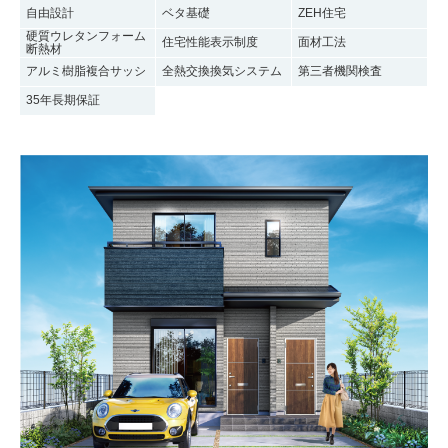
自由設計
ベタ基礎
ZEH住宅
硬質ウレタンフォーム
住宅性能表示制度
面材工法
断熱材
アルミ樹脂複合サッシ
全熱交換換気システム
第三者機関検査
35年長期保証