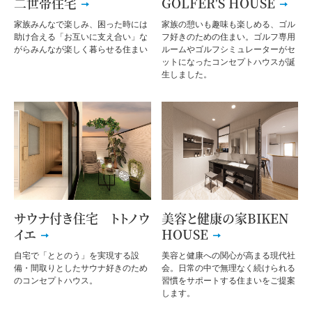
二世帯住宅
GOLFER'S HOUSE
家族みんなで楽しみ、困った時には
家族の憩いも趣味も楽しめる、ゴル
助け合える「お互いに支え合い」な
フ好きのための住まい。ゴルフ専用
がらみんなが楽しく暮らせる住まい
ルームやゴルフシミュレーターがセ
ットになったコンセプトハウスが誕
生しました。
サウナ付き住宅 トトノウ
美容と健康の家BIKEN
イエ
HOUSE
自宅で「ととのう」を実現する設
美容と健康への関心が高まる現代社
備・間取りとしたサウナ好きのため
会。日常の中で無理なく続けられる
のコンセプトハウス。
習慣をサポートする住まいをご提案
します。