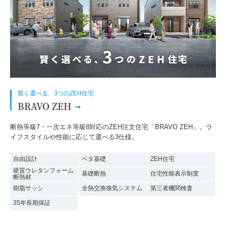
賢く選べる、3つのZEH住宅
BRAVO ZEH
断熱等級7・一次エネ等級8対応のZEH注文住宅「BRAVO ZEH」。ラ
イフスタイルや性能に応じて選べる3仕様。
自由設計
ベタ基礎
ZEH住宅
硬質ウレタンフォーム
基礎断熱
住宅性能表示制度
断熱材
樹脂サッシ
全熱交換換気システム
第三者機関検査
35年長期保証