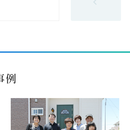
前の6件へ
事例