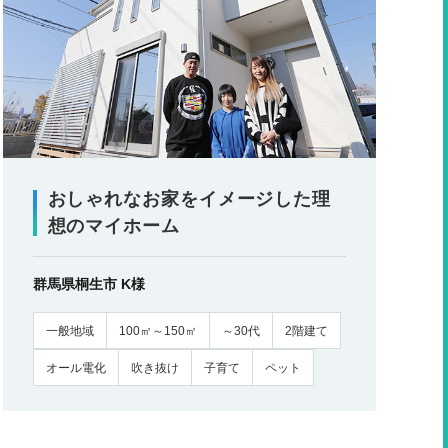
おしゃれなお家をイメージした理
想のマイホーム
群馬県桐生市 K様
一般地域
100㎡～150㎡
～30代
2階建て
オール電化
吹き抜け
子育て
ペット