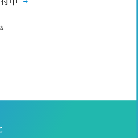
受付中
店
に