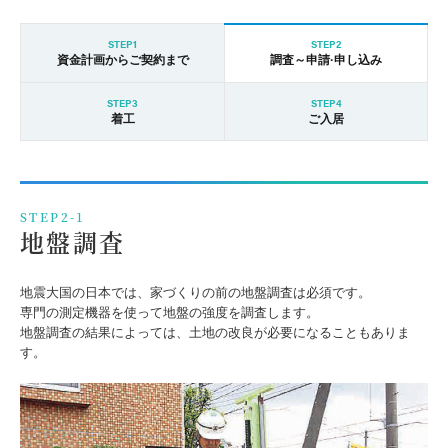
STEP1
STEP2
資金計画からご契約まで
調査～申請·申し込み
STEP3
STEP4
着工
ご入居
STEP2-1
地盤調査
地震大国の日本では、家づくりの前の地盤調査は必須です。
専門の測定機器を使って地盤の強度を調査します。
地盤調査の結果によっては、土地の改良が必要になることもありま
す。