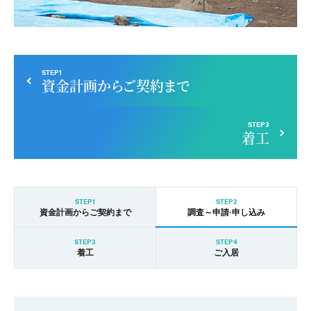
STEP1
資金計画からご契約まで
STEP3
着工
STEP1
STEP2
資金計画からご契約まで
調査～申請·申し込み
STEP3
STEP4
着工
ご入居