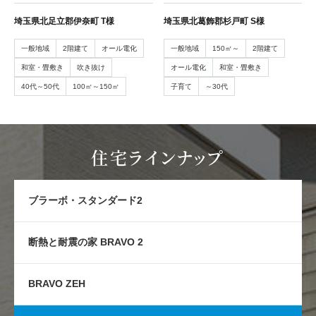
埼玉県北足立郡伊奈町 T様
埼玉県北葛飾郡杉戸町 S様
一般地域
2階建て
オール電化
一般地域
150㎡～
2階建て
和室・畳敷き
吹き抜け
オール電化
和室・畳敷き
40代～50代
100㎡～150㎡
子育て
～30代
住宅ラインナップ
ブラーボ・スタンダード2
断熱と耐震の家 BRAVO 2
BRAVO ZEH