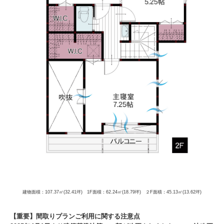
建物面積：107.37㎡(32.41坪) 1F面積：62.24㎡(18.79坪) ２F面積：45.13㎡(13.62坪)
【重要】間取りプランご利用に関する注意点