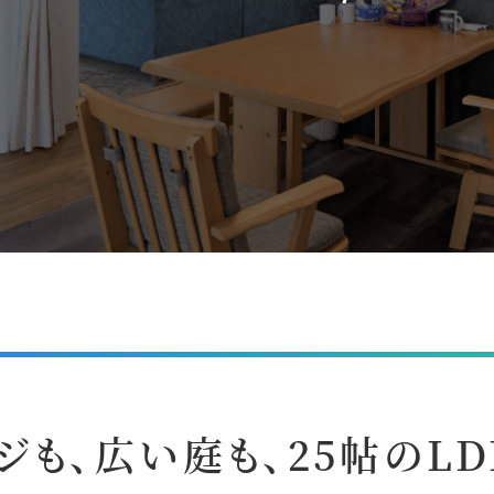
ジも、広い庭も、25帖のL