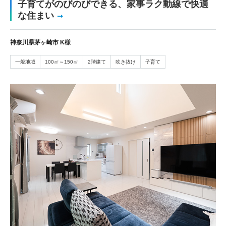
子育てがのびのびできる、家事ラク動線で快適
な住まい
神奈川県茅ヶ崎市 K様
一般地域
100㎡～150㎡
2階建て
吹き抜け
子育て