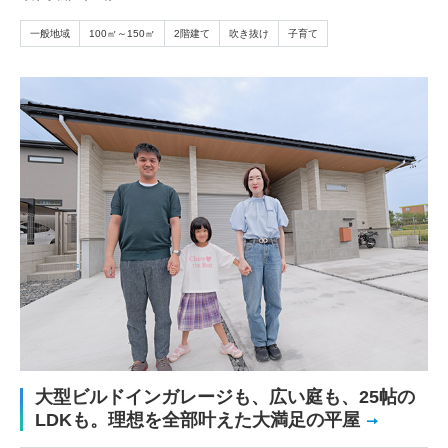
一般地域
100㎡～150㎡
2階建て
吹き抜け
子育て
大型ビルドインガレージも、広い庭も、25帖の
LDKも。理想を全部叶えた大満足の平屋