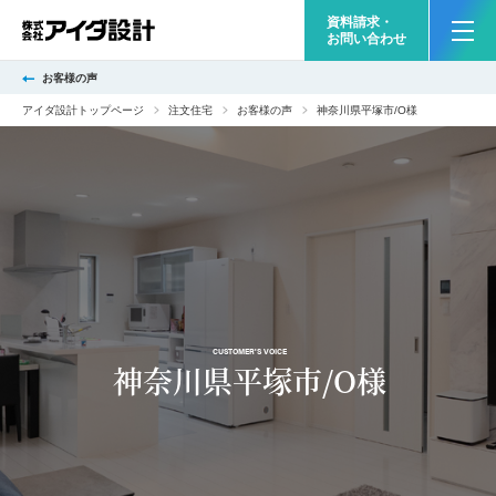
資料請求・
お問い合わせ
お客様の声
アイダ設計トップページ
注文住宅
お客様の声
神奈川県平塚市/O様
CUSTOMER'S VOICE
神奈川県平塚市/O様