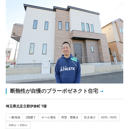
断熱性が自慢のブラーボゼネクト住宅
埼玉県北足立郡伊奈町 T様
一般地域
2階建て
オール電化
和室・畳敷き
吹き抜け
40代～50代
100㎡～150㎡