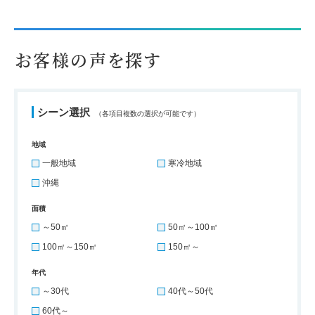
お客様の声を探す
シーン選択
（各項目複数の選択が可能です）
地域
一般地域
寒冷地域
沖縄
面積
～50㎡
50㎡～100㎡
100㎡～150㎡
150㎡～
年代
～30代
40代～50代
60代～