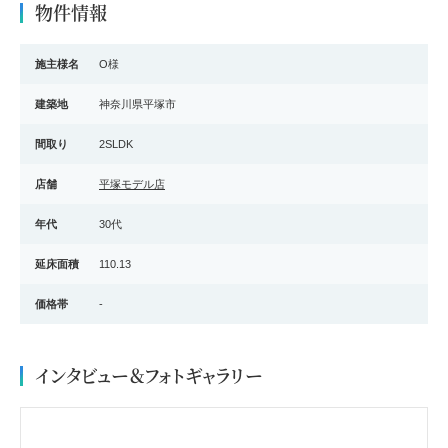
物件情報
施主様名
O様
建築地
神奈川県平塚市
間取り
2SLDK
店舗
平塚モデル店
年代
30代
延床面積
110.13
価格帯
-
インタビュー＆フォトギャラリー