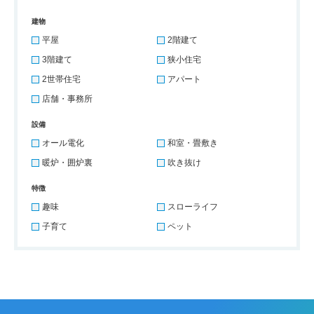
建物
平屋
2階建て
3階建て
狭小住宅
2世帯住宅
アパート
店舗・事務所
設備
オール電化
和室・畳敷き
暖炉・囲炉裏
吹き抜け
特徴
趣味
スローライフ
子育て
ペット