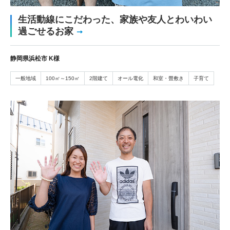
生活動線にこだわった、家族や友人とわいわい
過ごせるお家
静岡県浜松市 K様
一般地域
100㎡～150㎡
2階建て
オール電化
和室・畳敷き
子育て