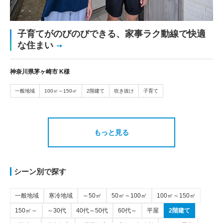
子育てがのびのびできる、家事ラク動線で快適
な住まい
神奈川県茅ヶ崎市 K様
一般地域
100㎡～150㎡
2階建て
吹き抜け
子育て
もっと見る
シーン別で探す
一般地域
寒冷地域
～50㎡
50㎡～100㎡
100㎡～150㎡
150㎡～
～30代
40代～50代
60代～
平屋
2階建て