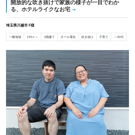
開放的な吹き抜けで家族の様子が一目でわか
る、ホテルライクなお宅
埼玉県川越市 F様
一般地域
150㎡～
2階建て
オール電化
吹き抜け
子育て
～30代