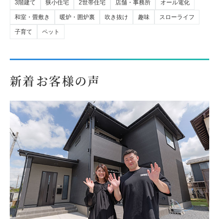
3階建て
狭小住宅
2世帯住宅
店舗・事務所
オール電化
和室・畳敷き
暖炉・囲炉裏
吹き抜け
趣味
スローライフ
子育て
ペット
新着お客様の声