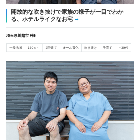
開放的な吹き抜けで家族の様子が一目でわか
る、ホテルライクなお宅
埼玉県川越市 F様
一般地域
150㎡～
2階建て
オール電化
吹き抜け
子育て
～30代