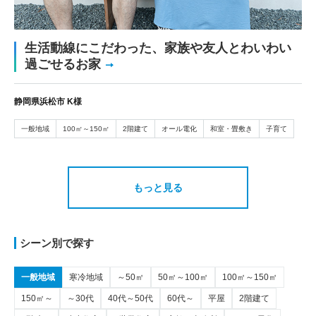
生活動線にこだわった、家族や友人とわいわい
過ごせるお家
静岡県浜松市 K様
一般地域
100㎡～150㎡
2階建て
オール電化
和室・畳敷き
子育て
もっと見る
シーン別で探す
一般地域
寒冷地域
～50㎡
50㎡～100㎡
100㎡～150㎡
150㎡～
～30代
40代～50代
60代～
平屋
2階建て