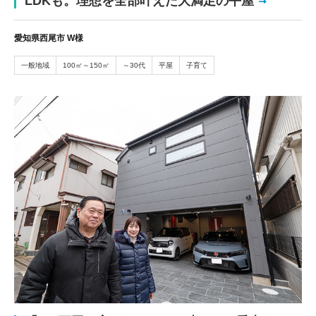
LDKも。理想を全部叶えた大満足の平屋
愛知県西尾市 W様
一般地域
100㎡～150㎡
～30代
平屋
子育て