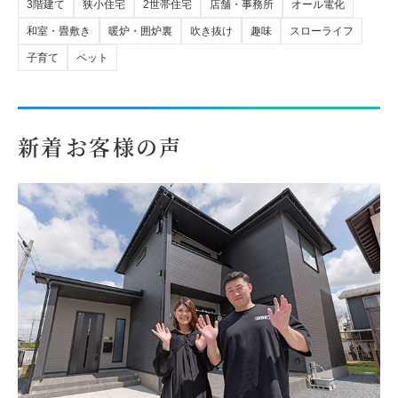
3階建て
狭小住宅
2世帯住宅
店舗・事務所
オール電化
和室・畳敷き
暖炉・囲炉裏
吹き抜け
趣味
スローライフ
子育て
ペット
新着お客様の声