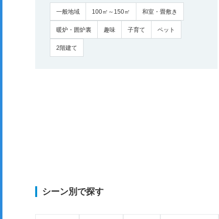
一般地域
100㎡～150㎡
和室・畳敷き
暖炉・囲炉裏
趣味
子育て
ペット
2階建て
シーン別で探す