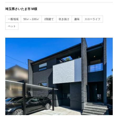
埼玉県さいたま市 M様
一般地域
50㎡～100㎡
2階建て
吹き抜け
趣味
スローライフ
ペット