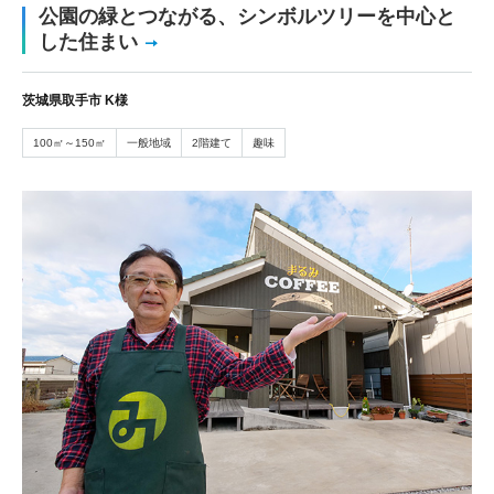
公園の緑とつながる、シンボルツリーを中心と
した住まい
茨城県取手市 K様
100㎡～150㎡
一般地域
2階建て
趣味