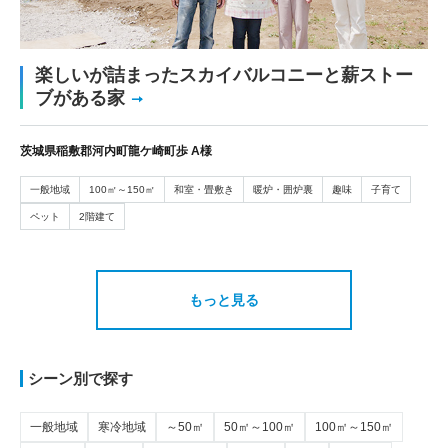
楽しいが詰まったスカイバルコニーと薪ストー
ブがある家
茨城県稲敷郡河内町龍ケ崎町歩 A様
一般地域
100㎡～150㎡
和室・畳敷き
暖炉・囲炉裏
趣味
子育て
ペット
2階建て
もっと見る
シーン別で探す
一般地域
寒冷地域
～50㎡
50㎡～100㎡
100㎡～150㎡