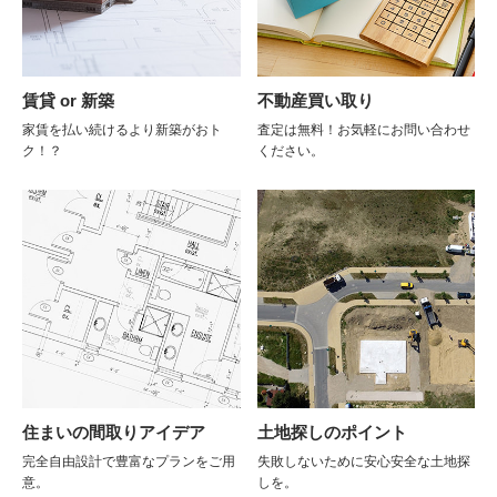
賃貸 or 新築
不動産買い取り
家賃を払い続けるより新築がおト
査定は無料！お気軽にお問い合わせ
ク！？
ください。
住まいの間取りアイデア
土地探しのポイント
完全自由設計で豊富なプランをご用
失敗しないために安心安全な土地探
意。
しを。