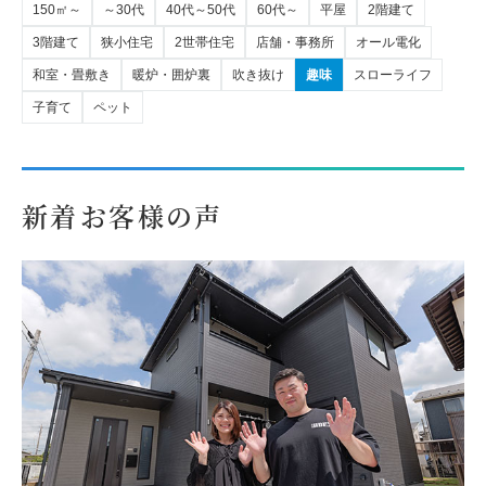
150㎡～
～30代
40代～50代
60代～
平屋
2階建て
3階建て
狭小住宅
2世帯住宅
店舗・事務所
オール電化
和室・畳敷き
暖炉・囲炉裏
吹き抜け
趣味
スローライフ
子育て
ペット
新着お客様の声