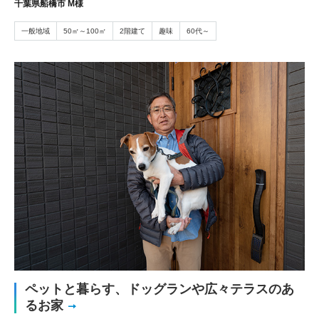
千葉県船橋市 M様
一般地域
50㎡～100㎡
2階建て
趣味
60代～
ペットと暮らす、ドッグランや広々テラスのあ
るお家