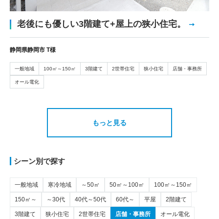
老後にも優しい3階建て+屋上の狭小住宅。
静岡県静岡市 T様
一般地域
100㎡～150㎡
3階建て
2世帯住宅
狭小住宅
店舗・事務所
オール電化
もっと見る
シーン別で探す
一般地域
寒冷地域
～50㎡
50㎡～100㎡
100㎡～150㎡
150㎡～
～30代
40代～50代
60代～
平屋
2階建て
3階建て
狭小住宅
2世帯住宅
店舗・事務所
オール電化