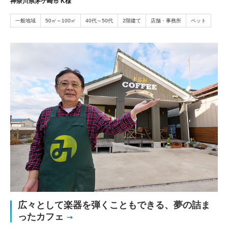
神奈川県茅ケ崎市 K様
一般地域
50㎡～100㎡
40代～50代
2階建て
店舗・事務所
ペット
広々として楽器を弾くこともできる、夢の詰ま
ったカフェ