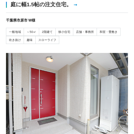
庭に幅1.5帖の注文住宅。
千葉県市原市 W様
一般地域
～50㎡
2階建て
狭小住宅
店舗・事務所
和室・畳敷き
吹き抜け
趣味
スローライフ