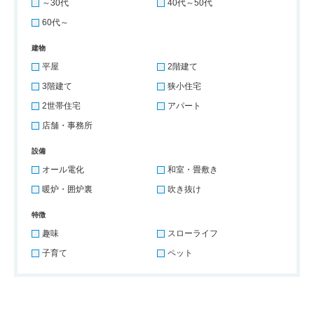
～30代
40代～50代
60代～
建物
平屋
2階建て
3階建て
狭小住宅
2世帯住宅
アパート
店舗・事務所
設備
オール電化
和室・畳敷き
暖炉・囲炉裏
吹き抜け
特徴
趣味
スローライフ
子育て
ペット