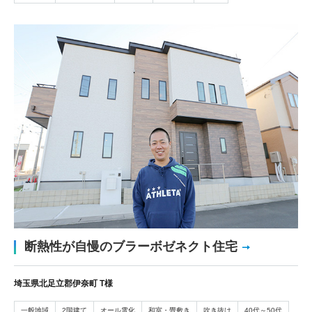
断熱性が自慢のブラーボゼネクト住宅
埼玉県北足立郡伊奈町 T様
一般地域
2階建て
オール電化
和室・畳敷き
吹き抜け
40代～50代