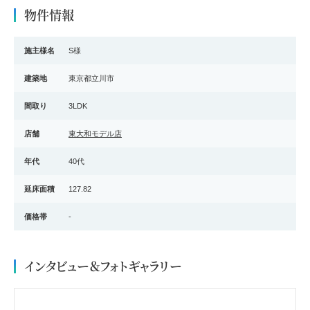
物件情報
施主様名
S様
建築地
東京都立川市
間取り
3LDK
店舗
東大和モデル店
年代
40代
延床面積
127.82
価格帯
-
インタビュー＆フォトギャラリー